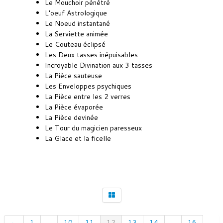
Le Mouchoir pénétré
L'oeuf Astrologique
Le Noeud instantané
La Serviette animée
Le Couteau éclipsé
Les Deux tasses inépuisables
Incroyable Divination aux 3 tasses
La Pièce sauteuse
Les Enveloppes psychiques
La Pièce entre les 2 verres
La Pièce évaporée
La Pièce devinée
Le Tour du magicien paresseux
La Glace et la ficelle
←
1
...
10
11
12
13
14
...
16